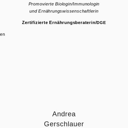
Promo­vierte Biologin/Immunologin
und Ernäh­rungs­wis­sen­schaft­lerin
Zerti­fi­zierte Ernährungsberaterin/
DGE
ten
Andrea
Gerschlauer