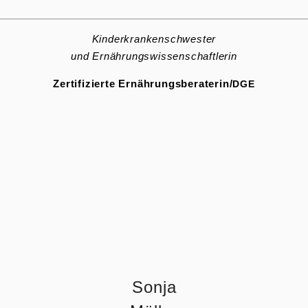
Kinder­kran­ken­schwester
und Ernäh­rungs­wis­sen­schaft­lerin
Zerti­fi­zierte Ernährungsberaterin/
DGE
Sonja