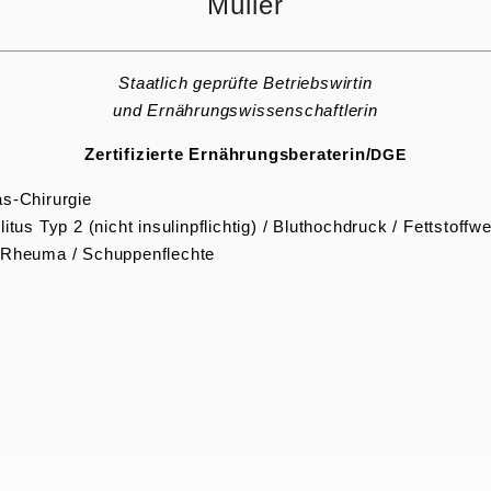
Müller
Staatlich geprüfte Betriebswirtin
und Ernäh­rungs­wis­sen­schaft­lerin
Zerti­fi­zierte Ernährungsberaterin/
DGE
tas-Chirurgie
us Typ 2 (nicht insulin­pflichtig) / Bluthoch­druck / Fettstoff
 / Rheuma / Schuppenflechte