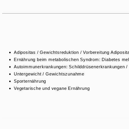
Adipo­sitas / Gewichts­re­duktion / Vorbe­reitung Adiposi
Ernährung beim metabo­li­schen Syndrom: Diabetes mellit
Autoim­mun­erkran­kungen: Schild­drü­sen­er­kran­kungen
Unter­ge­wicht / Gewichtszunahme
Sport­er­nährung
Vegeta­rische und vegane Ernährung