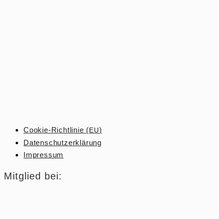
Cookie-Richt­­linie (
)
EU
Daten­schutz­er­klärung
Impressum
Mitglied bei: