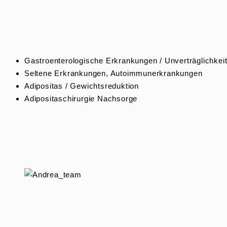
Gastro­en­te­ro­lo­gische Erkran­kungen / Unverträglichkei
Seltene Erkran­kungen, Autoimmunerkrankungen
Adipo­sitas / Gewichtsreduktion
Adipo­si­tas­chir­urgie Nachsorge