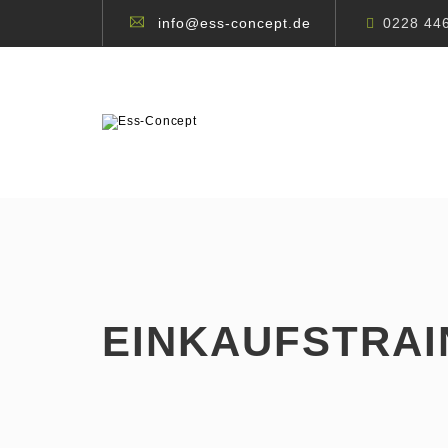
info@ess-concept.de
0228 44
EINKAUFS­TRAI