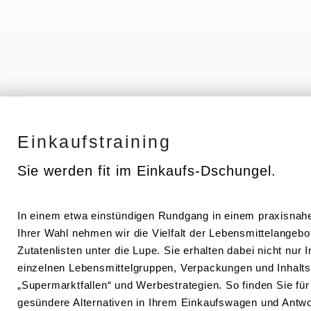
Einkaufs­training
Sie werden fit im Einkaufs-Dschungel.
In einem etwa einstün­digen Rundgang in einem praxis­nahen
Ihrer Wahl nehmen wir die Vielfalt der Lebens­mit­tel­an­geb
Zutaten­listen unter die Lupe. Sie erhalten dabei nicht nur I
einzelnen Lebens­mit­tel­gruppen, Verpa­ckungen und Inhalt
„Super­markt­fallen“ und Werbe­stra­tegien. So finden Sie für
gesündere Alter­na­tiven in Ihrem Einkaufs­wagen und Ant