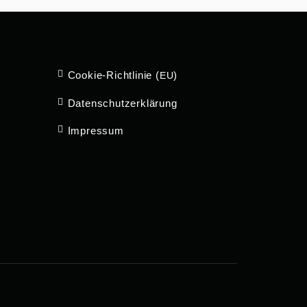
Cookie-Richt­­linie (
)
EU
Daten­schutz­er­klärung
Impressum