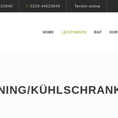
623848
0228 44623849
Termin online
HOME
LEISTUNGEN
BGF
KUR
­NIN­G/­KÜHL­SCHRA