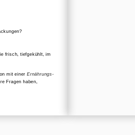
packungen?
 frisch, tiefge­kühlt, im
ion mit einer
Ernäh­rungs­
re Fragen haben,