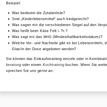
Beispiel:
Was bedeutet die Zutatenliste?
Sind „Kinder­le­bens­mittel“ auch kindgerecht?
Was sagen mir die verschie­denen Siegel auf den Ver
Was heißt beim Käse Fett i. Tr.?
Was sagt mir das
(Mindest­halt­bar­keits­datum)?
MHD
Welche Vor- und Nachteile gibt es bei Lebens­mitteln, die
Glas/in der Dose angeboten werden?
Sie können das Einkaufs­training einzeln oder in Kombi­nat
be­ratung
oder einem
Kochtraining
buchen. Wenn Sie weite
sprechen Sie uns gerne an.