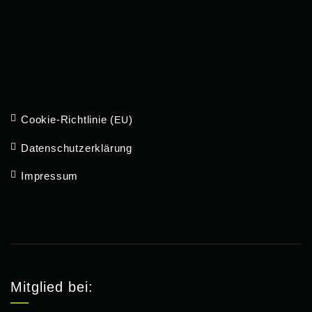
Cookie-Richt­­linie (
)
EU
Daten­schutz­er­klärung
Impressum
Mitglied bei: