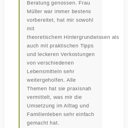
Beratung genossen. Frau
Müller war immer bestens
vorbe­reitet, hat mir sowohl
mit
theore­ti­schem
Hinter­grund­wissen
als
auch mit prakti­schen Tipps
und leckeren Verkos­tungen
von verschie­denen
Lebens­mitteln sehr
weiter­ge­holfen.
Alle
Themen hat sie praxisnah
vermittelt, was mir die
Umsetzung im Alltag und
Famili­en­leben sehr einfach
gemacht hat.