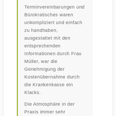
Termin­ver­ein­ba­rungen und
Bürokra­ti­sches waren
unkom­pli­ziert und einfach
zu handhaben,
ausge­stattet mit den
entspre­chenden
Infor­ma­tionen durch Frau
Müller, war die
Geneh­migung der
Kosten­über­nahme durch
die Kranken­kasse ein
Klacks.
Die Atmosphäre in der
Praxis immer sehr